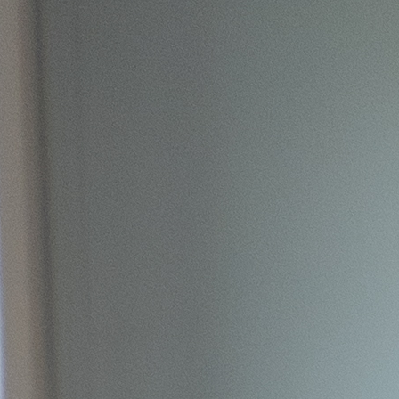
anmeldproces slimmer,
jker willen maken. Met
ieden we een
ministratieve afdelingen
 stroomlijnen. Ouders of
aan voor de middelbare
erk. Klassie helpt scholen
oorkomen en nieuwe
en.