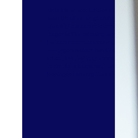
Klassie is er voor scholen die het a
overzichtelijker en gebruiksvriendeli
onze digitale aanmeldformulieren b
toegankelijke oplossing waarmee ad
het aanmeldproces eenvoudig kunnen
verzorgers melden hun kind online 
school, snel, veilig en zonder papierw
zo om tijd te besparen, fouten te v
leerlingen een zorgeloze start te gev