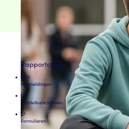
Rapportcijfers
7515
Aanmeldingen
17
Middelbare scholen
27
Formulieren